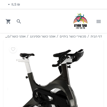
₪ ILS
דף הבית
מכשירי כושר ביתיים
אופני כושר וספינינג
אופני כושר/ספינינג דגם Johnny G מבית SPIRIT