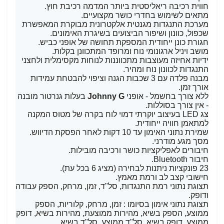
חווית רכיבה ריאליסטית ביותר המדמה רכיבת חוץ.
מתאים לשימוש בחדרי כושר מקצועיים.
מערכת התנגדות מגנטית אלקטרונית מבוקרת המאפשרת
שכפול, כוונון ושיפור הביצועים בשיגרת האימונים.
חגורת כונן ייחודית המספקת תחושה של אופני כביש.
מושב ויניל ארגונומי נוח ומרופד המתכוונן בקלות.
ידיות אחיזה מעוצבות מתכווננות לנוחות מקסימלית ולחצני
התנגדות לכוונון נוח ומהיר.
מבנה פלדה עם 3 שכבות הגנה וציפוי להבטחת עמידות
אורך זמן.
ללא צורך בחשמל - אופני
Johnny G
בעלות גנרטור מובנה
- אין צורך בסוללות.
צג LED בעיצוב יוקרתי דמוי לוח בקרה של מטוס המקנה
למתאמן חוויה ייחודית.
שמירת נתוני האימון עד 10 דקות לאחר הפסקת הדיווש.
מסך מגע מודרני.
חיבורים לאפליקציות כושר ורכיבה מובילות.
חיבור Bluetooth.
23 פונקציות ניתנות לבחירה (מציג 6 בכל עת).
חישובי קצב לב ורמת מאמץ.
תצוגת נתוני רמת התנגדות, סל"ד, זמן, מרחק, הספק עבודה
ודופק.
תצוגת נתוני אימון בסיומו : זמן, מרחק, קלוריות, הספק
ממוצע, הספק בשיא, מהירות ממוצעת, מהירות בשיא, דופק
ממוצע, דופק בשיא, סל"ד ממוצע, סל"ד בשיא.