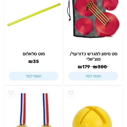
סט סימון למגרש כדורעף/
מוט סלאלום
פוצ'יוולי
₪
35
₪
179
₪
300
הוסף לסל
הוסף לסל