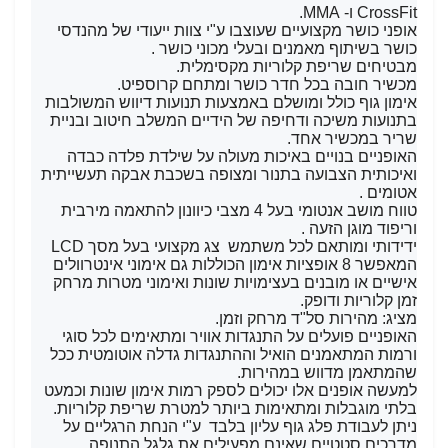
CrossFit ו- MMA.
אופני כושר מקצועיים שעוצבו ע"י צוות ייעודי של מהנדסי
כושר בשיתוף מאמנים ובעלי מכוני כושר .
מבטיחים שריפת קלוריות מקסימלית.
מכשיר חובה בכל חדר כושר ומתחם קרוספיט.
אימון גוף כולל ומושלם באמצעות תנועות דיווש המשולבות
בתנועות משיכה ודחיפה של הידיים המשלב חיטוב ובניית
שריר במכשיר אחד.
האופניים בנויים באיכות מעולה על שילדת פלדה כבדה
ואיכותית הצבועה בתנור ומצופה בשכבת אבקה תעשייתית
אטומים .
טווח מושב אנטומי בעל 4 מצבי כיוונון להתאמה מירבית
וריפוד מוגן הזעה .
ידידותי ומותאם לכל משתמש צג מקצועי בעל מסך LCD
המאפשר 8 אופציות אימון הכוללות גם אימוני אינטרוולים
אישיים או מובנים בעצימויות שונות ואימוני מטרות מרחק
זמן קלוריות ודופק.
מציג: מהירות סל"ד מרחק וזמן.
האופניים פועלים על התנגדות אוויר ומתאימים לכל סוגי
ורמות המתאמנים הואיל וההתנגדות גדלה אוטומטית ככל
שהמתאמן מדווש במהירות.
למעשה אופנים אלו יכולים לספק רמות אימון שונות וכמעט
בלתי מוגבלות ומתאימות ביותר למטרת שריפת קלוריות.
ניתן לעבודת פלג גוף עליון בלבד ע"י הנחת הרגליים על
מדרכים סטטיים שאינם מפעילים את גלגל התנופה.