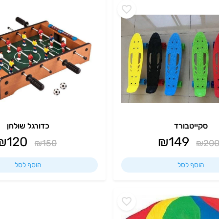
סקייטבורד
כדורגל שולחן
₪
120
₪
149
₪
150
₪
20
הוסף לסל
הוסף לסל