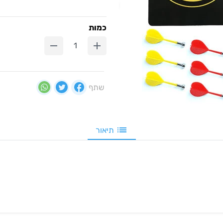
כמות
שתף
תיאור