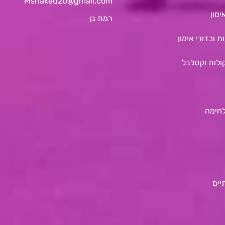
Mshaked20@gmail.com
ימון
רמת גן
ת וכדורי אימון
ולות וקטלבל
לחימה
יים