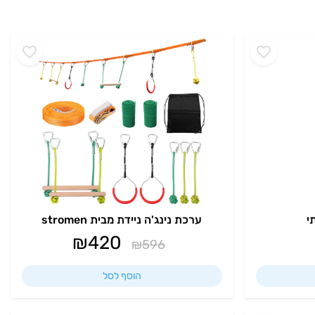
י
ערכת נינג'ה ניידת מבית stromen
₪
420
₪
596
הוסף לסל