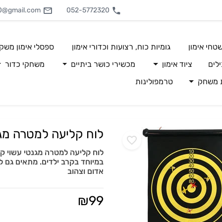
0@gmail.com
052-5772320
טחי אימון
גומיות כוח, רצועות וכדורי אימון
ספסלי אימון משק
לים
ציוד אימון
מכשירי כושר ביתיים
משחקי כדור
ת משחק
טרמפולינות
לוח קליעה למטרה מג
לוח קליעה למטרה מגנטי עשוי קט
אדום וצהוב
₪
99