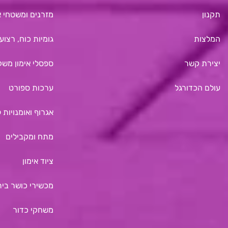
תקנון
מזרנים ומשטחי א
המלצות
גומיות כוח, רצועו
יצירת קשר
ספסלי אימון משק
עולם הכדורגל
ערכות ספורט
אגרוף ואומנויות 
מתח ומקבילים
ציוד אימון
מכשירי כושר בית
משחקי כדור