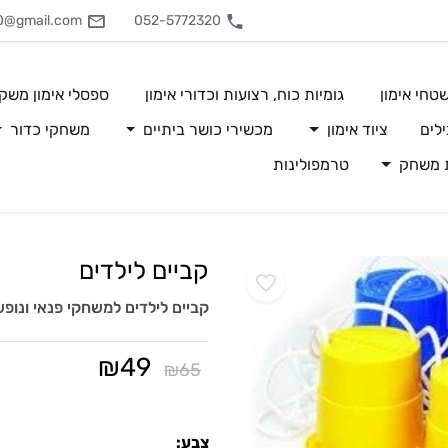
0@gmail.com
052-5772320
טחי אימון
גומיות כוח, רצועות וכדורי אימון
ספסלי אימון משק
לים
ציוד אימון
מכשירי כושר ביתיים
משחקי כדור
ת משחק
טרמפולינות
קביים לילדים
קביים לילדים למשחקי פנאי ונופש
₪
49
₪
65
צבע: