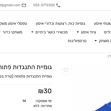
0@gmail.com
052-5772320
טחי אימון
גומיות כוח, רצועות וכדורי אימון
ספסלי אימון משק
לים
ציוד אימון
מכשירי כושר ביתיים
משחקי כדור
ת משחק
טרמפולינות
)
גומיית התנגדות פתוח
גומיית התנגדות פתוחה (טרה בנ
₪
30
ימי אספקה:
14
אחריות: ללא