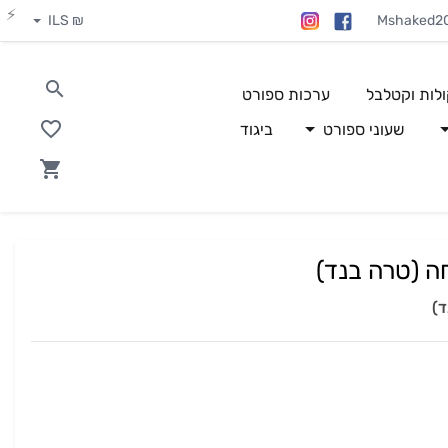
₪ ILS
Mshaked2
ולות וקטלבל
ערכות ספורט
שעוני ספורט
ביגוד
ה (טרה בנד)
ד)