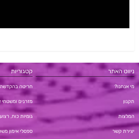
ניווט האתר
קטגוריות
מי אנחנו?
חריטה בהקדשה 
תקנון
מזרנים ומשטחי א
המלצות
גומיות כוח, רצועו
יצירת קשר
ספסלי אימון משק