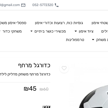
0@gmail.com
052-5772320
טחי אימון
גומיות כוח, רצועות וכדורי אימון
ספסלי אימון משק
לים
ציוד אימון
מכשירי כושר ביתיים
משחקי כדור
ת משחק
טרמפולינות
כדורגל מרחף
כדורגל מרחף משחק מדליק לילד
₪
45
₪
60
צבע: