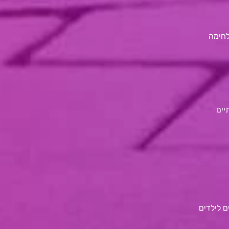
לחימה
יים
 לילדים