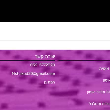
יצירת קשר
052-5772320
אישית
Mshaked20@gmail.com
ימון
רמת גן
ת וכדורי אימון
ולות וקטלבל