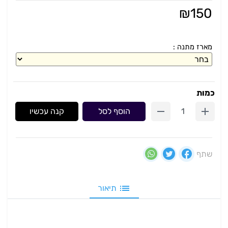
₪
150
מארז מתנה :
כמות
הוסף לסל
קנה עכשיו
שתף
תיאור