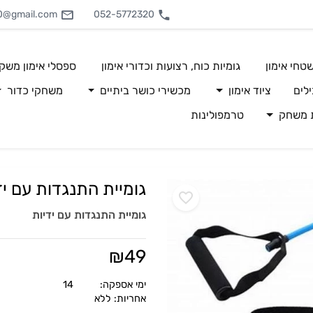
0@gmail.com
052-5772320
טחי אימון
גומיות כוח, רצועות וכדורי אימון
ספסלי אימון משק
לים
ציוד אימון
מכשירי כושר ביתיים
משחקי כדור
ת משחק
טרמפולינות
גומיית התנגדות עם יד
גומיית התנגדות עם ידיות
₪
49
ימי אספקה:
14
אחריות: ללא