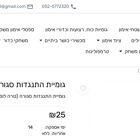
0@gmail.com
052-5772320
טחי אימון
גומיות כוח, רצועות וכדורי אימון
ספסלי אימון משק
לים
ציוד אימון
מכשירי כושר ביתיים
משחקי כדור
ת משחק
טרמפולינות
גומיית התנגדות סגורה
גומיית התנגדות סגורה (טרה לופ
₪
25
ימי אספקה:
14
אחריות: ללא