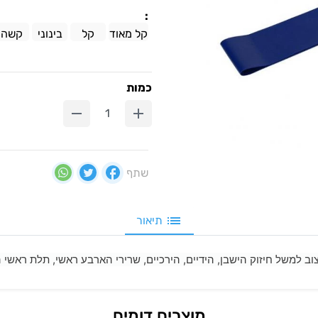
:
קל מאוד
קל
בינוני
קשה
כמות
שתף
תיאור
צוב למשל חיזוק הישבן, הידיים, הירכיים, שרירי הארבע ראשי, תלת ראשי 
מוצרים דומים