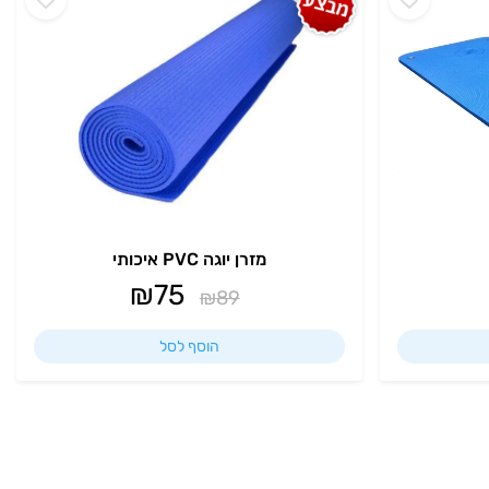
מזרן יוגה PVC איכותי
₪
75
₪
89
הוסף לסל