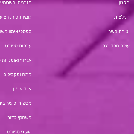
תקנון
מזרנים ומשטחי א
המלצות
גומיות כוח, רצועו
יצירת קשר
ספסלי אימון משק
עולם הכדורגל
ערכות ספורט
אגרוף ואומנויות 
מתח ומקבילים
ציוד אימון
מכשירי כושר בית
משחקי כדור
שעוני ספורט